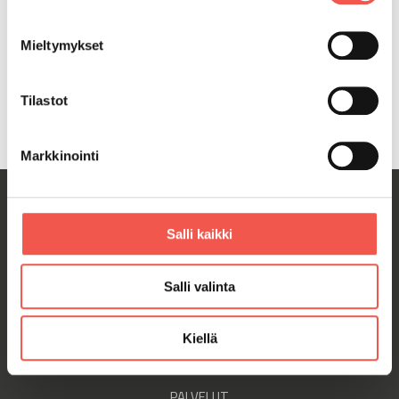
Mieltymykset
Laske
Tilastot
Markkinointi
Salli kaikki
SCANDING
Yritysesittely
Salli valinta
Tulevaisuuden kierrätys
Kumppanimme
Tietoa evästeistä
Kiellä
PALVELUT