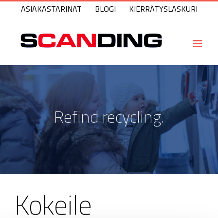
Skip
ASIAKASTARINAT
BLOGI
KIERRÄTYSLASKURI
to
content
Refind recycling.
Kokeile