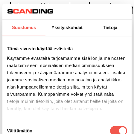
kierrätyslaskuri
Valitse alla olevassa laskurissa ensin jätteen tyyppi ja
Suostumus
Yksityiskohdat
Tietoja
syötä sen jälkeen kuukausittainen jätteen määrä
kilogrammoissa. Vastauksena saat suosituksemme
jätetyypille ja -määrälle sopivasta
paalaimesta
ja/tai
Tämä sivusto käyttää evästeitä
puristimesta
.
Käytämme evästeitä tarjoamamme sisällön ja mainosten
räätälöimiseen, sosiaalisen median ominaisuuksien
tukemiseen ja kävijämäärämme analysoimiseen. Lisäksi
jaamme sosiaalisen median, mainosalan ja analytiikka-
Jätteen tyyppi
alan kumppaneillemme tietoja siitä, miten käytät
Energia
Muovi
Pahvi
sivustoamme. Kumppanimme voivat yhdistää näitä
tietoja muihin tietoihin, joita olet antanut heille tai joita on
kerätty, kun olet käyttänyt heidän palvelujaan.
Syötä kuukausittainen jätteen määrä
kilogrammoina
Tietoa evästeistä >
Suostumuksen
Välttämätön
valinta