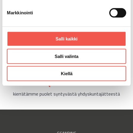
Markkinointi
60
%
Salli kaikki
koostuu erilaisista pakkauksista
Salli valinta
2020
Kiellä
kierrätämme puolet syntyvästä yhdyskuntajätteestä