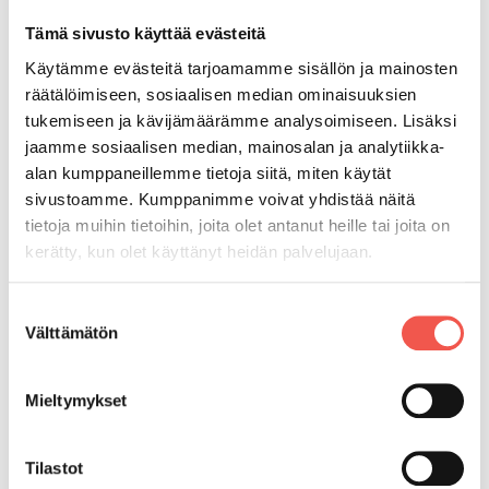
Tehokas jätteiden kierrättäminen luo pohjan tulevaisuuden
kiertotaloudelle. Kierrätyksen avulla parannetaan
Tämä sivusto käyttää evästeitä
materiaalitehokkuutta ja säästetään arvokkaita luonnonvaroja.
Käytämme evästeitä tarjoamamme sisällön ja mainosten
Kestävä kehitys ja aktiivinen kierrättäminen koskettavat eri
räätälöimiseen, sosiaalisen median ominaisuuksien
aloja tulevaisuudessa entistäkin laajemmassa mittakaavassa.
tukemiseen ja kävijämäärämme analysoimiseen. Lisäksi
Kierrätysmenetelmien kehittäminen painottuu yhä
jaamme sosiaalisen median, mainosalan ja analytiikka-
haastavampiin ratkaisuihin.
alan kumppaneillemme tietoja siitä, miten käytät
sivustoamme. Kumppanimme voivat yhdistää näitä
40
kpl
tietoja muihin tietoihin, joita olet antanut heille tai joita on
kerätty, kun olet käyttänyt heidän palvelujaan.
Suomessa palautuvien tölkkien määrä sekunnissa
Tietoa evästeistä >
Suostumuksen
Välttämätön
valinta
200.000
Mieltymykset
Tilastot
tonnia muovijätettä vuodessa