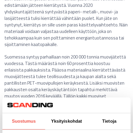
edistämään jätteen kierrätystä. Vuonna 2020
yhdyskuntajätteenä syntyvästä paperi- metalli-, muovi- ja
lasijätteestä tulisi kierrättää vähintään puolet. Kun jäte on
syntynyt, kierrätys on sille usein paras käsittelyvaihtoehto. Näin
materiaali voidaan valjastaa uudelleen käyttöön, joka on
tehokkaampaa kuin sen polttaminen energiantuotannossa tai
sijoittaminen kaatopaikalle.
Suomessa syntyy parhaillaan noin 200 000 tonnia muovijätettä
vuodessa. Tästä määrästä noin 60 prosenttia koostuu
erilaisista pakkauksista. Pääosa materiaalina kierrätettävästä
muovijätteestä tulee teollisuudesta ja kaupan alalta sekä
pantillisten PET-muovipullojen keräyksestä. Lisäksi muovisten
pakkausten osalta keräyskäytäntöön tapahtui merkittävä
muutos vuoden 2016 keväällä. Tällöin kaikki muoviset
kuluttajapakkaukset siirrettiin kuuluvaksi tuottajavastuun
piiriin, jolloin tuottaja tai tähän rinnastettava taho vastaa
käytettyjen muovipakkausten keräyksen järjestämisestä ja
Suostumus
Yksityiskohdat
Tietoja
siitä aiheutuvista kustannuksista.