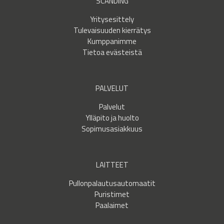
SCANDING
Yritysesittely
Tulevaisuuden kierrätys
Kumppanimme
Tietoa evästeistä
PALVELUT
Palvelut
Ylläpito ja huolto
Sopimusasiakkuus
LAITTEET
Pullonpalautusautomaatit
Puristimet
Paalaimet