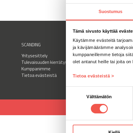
Suostumus
Tämä sivusto käyttää eväste
Käytämme evästeitä tarjoama
SCANDING
PALVELUT
ja kävijämäärämme analysoim
kumppaneillemme tietoja siitä
Yritysesittely
Palvelut
Tulevaisuuden kierrätys
Ylläpito ja huolto
olet antanut heille tai joita o
Kumppanimme
Sopimusasiakkuus
Tietoa evästeistä
Tietoa evästeistä >
Suostumuksen
Välttämätön
valinta
Kiellä