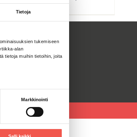
takia.
Tietoja
 ominaisuuksien tukemiseen
DOT
tiikka-alan
ietoja muihin tietoihin, joita
tolomake
ttinen
Markkinointi
Salli kaikki