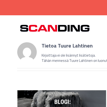
Skip
to
content
Tietoa
Tuure Lahtinen
Kirjoittaja ei ole lisännyt lisätietoja.
Tähän mennessä Tuure Lahtinen on luonut 3