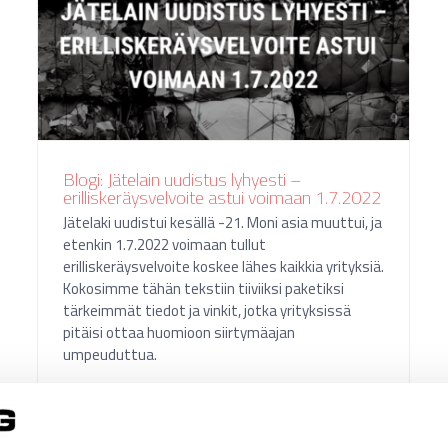
Blogi: Jätelain uudistus lyhyesti –
erilliskeräysvelvoite astui voimaan 1.7.2022
Jätelaki uudistui kesällä -21. Moni asia muuttui, ja
etenkin 1.7.2022 voimaan tullut
erilliskeräysvelvoite koskee lähes kaikkia yrityksiä.
Kokosimme tähän tekstiin tiiviiksi paketiksi
tärkeimmät tiedot ja vinkit, jotka yrityksissä
pitäisi ottaa huomioon siirtymäajan
umpeuduttua.