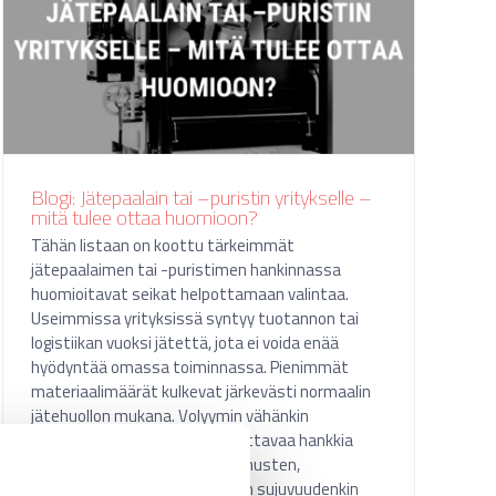
Blogi: Jätepaalain tai –puristin yritykselle –
mitä tulee ottaa huomioon?
Tähän listaan on koottu tärkeimmät
jätepaalaimen tai -puristimen hankinnassa
huomioitavat seikat helpottamaan valintaa.
Useimmissa yrityksissä syntyy tuotannon tai
logistiikan vuoksi jätettä, jota ei voida enää
hyödyntää omassa toiminnassa. Pienimmät
materiaalimäärät kulkevat järkevästi normaalin
jätehuollon mukana. Volyymin vähänkin
kasvaessa yrityksen on kannattavaa hankkia
oma kierrätyslaite niin kustannusten,
vastuullisuuden kuin toiminnan sujuvuudenkin