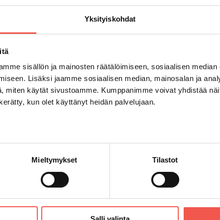
Yksityiskohdat
itä
mme sisällön ja mainosten räätälöimiseen, sosiaalisen median
LAITTEET
YHTEYSTIE
iseen. Lisäksi jaamme sosiaalisen median, mainosalan ja analy
, miten käytät sivustoamme. Kumppanimme voivat yhdistää näitä t
Pullonpalautusautomaatit
Yhteydenot
Puristimet
PL4
n kerätty, kun olet käyttänyt heidän palvelujaan.
Paalaimet
FI-32701 Hui
Mieltymykset
Tilastot
Copyright © 2017 Scanding
Salli valinta