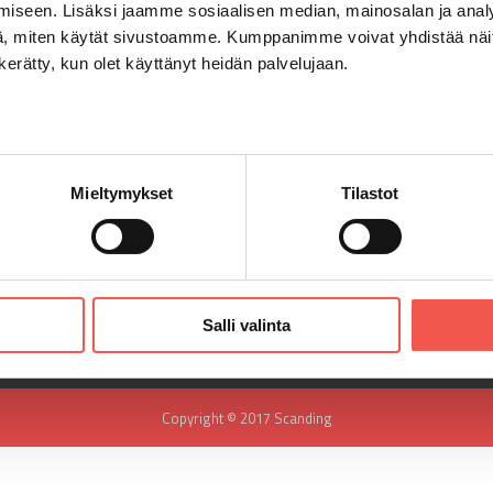
iseen. Lisäksi jaamme sosiaalisen median, mainosalan ja analy
, miten käytät sivustoamme. Kumppanimme voivat yhdistää näitä t
n kerätty, kun olet käyttänyt heidän palvelujaan.
LAITTEET
YHTEYSTIE
Mieltymykset
Tilastot
Pullonpalautusautomaatit
Yhteydenot
Puristimet
PL4
Paalaimet
FI-32701 Hui
Salli valinta
Copyright © 2017 Scanding