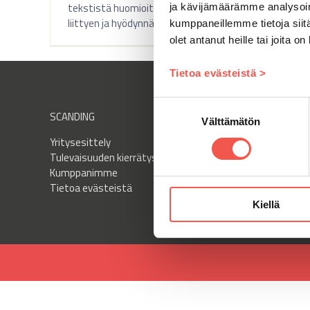
tekstistä huomioita kalvomuovin kierrätykseen
ja kävijämäärämme analysoim
liittyen ja hyödynnä vinkit omassa yrityksessäsi!
kumppaneillemme tietoja siitä
olet antanut heille tai joita o
Tietoa evästeistä >
Suostumuksen
SCANDING
PALVELUT
Välttämätön
valinta
Yritysesittely
Palvelut
Tulevaisuuden kierrätys
Ylläpito ja huolto
Kumppanimme
Sopimusasiakkuus
Tietoa evästeistä
Kiellä