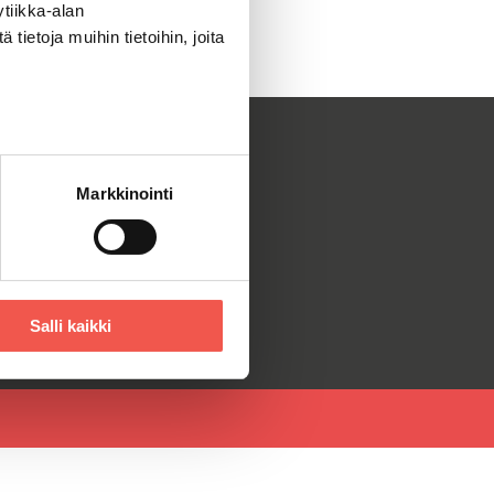
tiikka-alan
ietoja muihin tietoihin, joita
DOT
Markkinointi
tolomake
ttinen
Salli kaikki