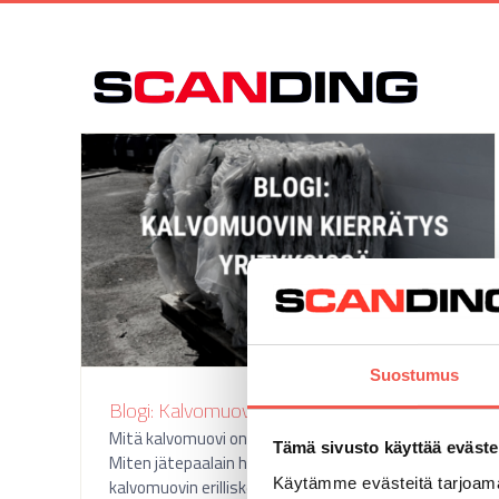
Skip
to
content
Suostumus
Blogi: Kalvomuovin kierrätys yrityksissä
Mitä kalvomuovi on ja miten sitä tulisi kierrättää?
Tämä sivusto käyttää eväste
Miten jätepaalain hyödyttää yritystä
Käytämme evästeitä tarjoama
kalvomuovin erilliskeräyksessä? Lue tästä