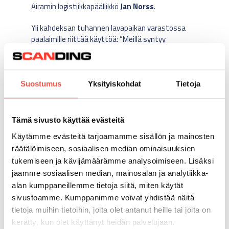
Airamin logistiikkapäällikkö
Jan Norss
.
Yli kahdeksan tuhannen lavapaikan varastossa
paalaimille riittää käyttöä: ”Meillä syntyy
pahvijätettä kuukausitasolla 4000 kiloa. Lisäksi
syntyy sama määrä muovijätettä vuodessa”,
Norss sanoo. ”Ennen paalaimia meillä oli ulkona
kymmeniä keräysastioita, joilla jäte vietiin ulos
Suostumus
Yksityiskohdat
Tietoja
talvipakkasillakin. Se myös teetti ylimääräistä
työtä. Hienointa on, että olemme nyt saaneet
koko prosessin sisätiloihin.”
Tämä sivusto käyttää evästeitä
Käytämme evästeitä tarjoamamme sisällön ja mainosten
Keravan logistiikkakeskuksen volyymeilla tarve on
räätälöimiseen, sosiaalisen median ominaisuuksien
kolmelle paalaimelle. ”Käytössämme on yksi HSM
825 -paalain, jota käytetään meillä vain muovin
tukemiseen ja kävijämäärämme analysoimiseen. Lisäksi
paalaamiseen. Muovipaalaimessa sidontaan
jaamme sosiaalisen median, mainosalan ja analytiikka-
käytetään narua. Pahvin paalaukseen meillä on
alan kumppaneillemme tietoja siitä, miten käytät
käytössä kaksi isompaa HSM 1160 -paalainta,
sivustoamme. Kumppanimme voivat yhdistää näitä
joissa sidonta tapahtuu vaijereilla”, Norss kertoo.
tietoja muihin tietoihin, joita olet antanut heille tai joita on
kerätty, kun olet käyttänyt heidän palvelujaan.