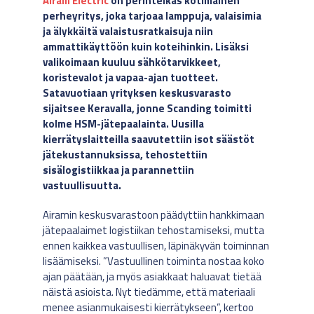
Airam Electric
on perinteikäs kotimainen
perheyritys, joka tarjoaa lamppuja, valaisimia
ja älykkäitä valaistusratkaisuja niin
ammattikäyttöön kuin koteihinkin. Lisäksi
valikoimaan kuuluu sähkötarvikkeet,
koristevalot ja vapaa-ajan tuotteet.
Satavuotiaan yrityksen keskusvarasto
sijaitsee Keravalla, jonne Scanding toimitti
kolme HSM-jätepaalainta. Uusilla
kierrätyslaitteilla saavutettiin isot säästöt
jätekustannuksissa, tehostettiin
sisälogistiikkaa ja parannettiin
vastuullisuutta.
Airamin keskusvarastoon päädyttiin hankkimaan
jätepaalaimet logistiikan tehostamiseksi, mutta
ennen kaikkea vastuullisen, läpinäkyvän toiminnan
lisäämiseksi. ”Vastuullinen toiminta nostaa koko
ajan päätään, ja myös asiakkaat haluavat tietää
näistä asioista. Nyt tiedämme, että materiaali
menee asianmukaisesti kierrätykseen”, kertoo