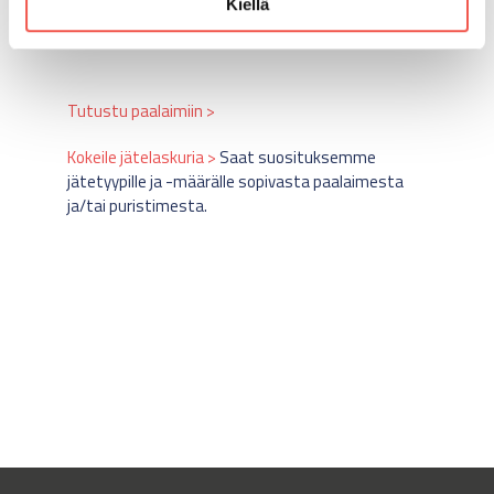
Kiellä
vieneet asioita eteenpäin.”
Tutustu paalaimiin >
Kokeile jätelaskuria >
S
aat suosituksemme
jätetyypille ja -määrälle sopivasta paalaimesta
ja/tai puristimesta.