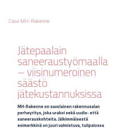
Case MH-Rakenne
Jätepaalain
saneeraustyömaalla
– viisinumeroinen
säästö
jätekustannuksissa
MH-Rakenne on savolainen rakennusalan
perheyritys, joka urakoi sekä uudis- että
saneerauskohteita. Jälkimmäisestä
esimerkkinä on juuri valmistuva, tulipalossa