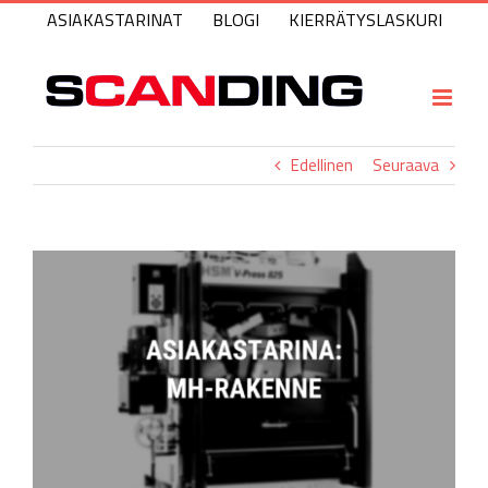
Skip
ASIAKASTARINAT
BLOGI
KIERRÄTYSLASKURI
to
content
Edellinen
Seuraava
Katso
kuvaa
isompana