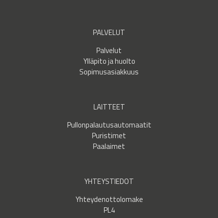
PALVELUT
Palvelut
Ylläpito ja huolto
Sopimusasiakkuus
LAITTEET
Pullonpalautusautomaatit
Puristimet
Paalaimet
YHTEYSTIEDOT
Yhteydenottolomake
PL4