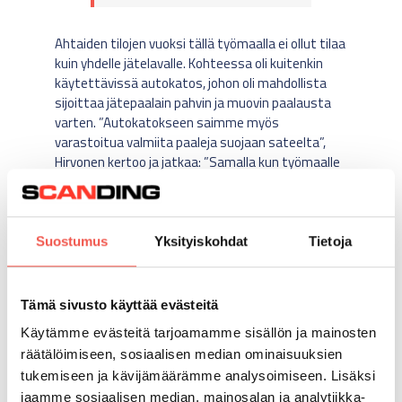
Ahtaiden tilojen vuoksi tällä työmaalla ei ollut tilaa
kuin yhdelle jätelavalle. Kohteessa oli kuitenkin
käytettävissä autokatos, johon oli mahdollista
sijoittaa jätepaalain pahvin ja muovin paalausta
varten. ”Autokatokseen saimme myös
varastoitua valmiita paaleja suojaan sateelta”,
Hirvonen kertoo ja jatkaa: ”Samalla kun työmaalle
tuli lisää materiaalia, tärkeässä roolissa ketjussa
ollut kuljetuskumppanimme
MPT Oy
vei
paluulogistiikassa paalit mukanaan. Näin jätteen
takia ei tarvinnut ajaa varta vasten ollenkaan.
Suostumus
Yksityiskohdat
Tietoja
Säästö jätekustannuksissa 8-9 kuukauden aikana
oli yli kymmenen tuhatta euroa.”
Tämä sivusto käyttää evästeitä
Käytämme evästeitä tarjoamamme sisällön ja mainosten
”Säästö jätekustannuksissa 8-9
räätälöimiseen, sosiaalisen median ominaisuuksien
kuukauden aikana oli yli kymmenen
tukemiseen ja kävijämäärämme analysoimiseen. Lisäksi
tuhatta euroa.”
jaamme sosiaalisen median, mainosalan ja analytiikka-