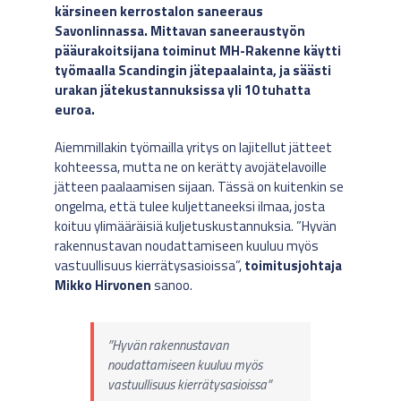
kärsineen kerrostalon saneeraus
Savonlinnassa. Mittavan saneeraustyön
pääurakoitsijana toiminut MH-Rakenne käytti
työmaalla Scandingin jätepaalainta, ja säästi
urakan jätekustannuksissa yli 10 tuhatta
euroa.
Aiemmillakin työmailla yritys on lajitellut jätteet
kohteessa, mutta ne on kerätty avojätelavoille
jätteen paalaamisen sijaan. Tässä on kuitenkin se
ongelma, että tulee kuljettaneeksi ilmaa, josta
koituu ylimääräisiä kuljetuskustannuksia. ”Hyvän
rakennustavan noudattamiseen kuuluu myös
vastuullisuus kierrätysasioissa”,
toimitusjohtaja
Mikko Hirvonen
sanoo.
”Hyvän rakennustavan
noudattamiseen kuuluu myös
vastuullisuus kierrätysasioissa”