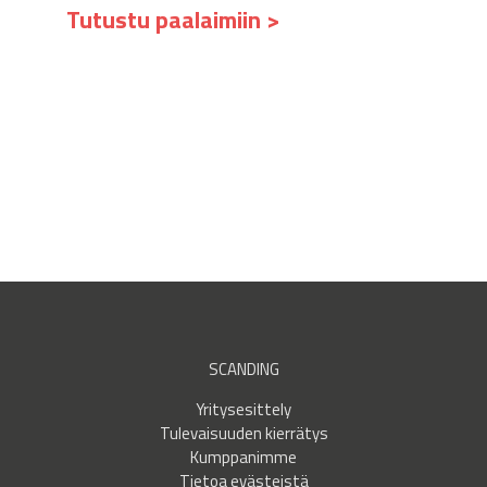
Tutustu paalaimiin >
SCANDING
Yritysesittely
Tulevaisuuden kierrätys
Kumppanimme
Tietoa evästeistä